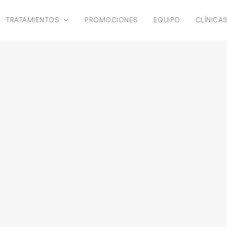
TRATAMIENTOS
PROMOCIONES
EQUIPO
CLÍNICA
Ortodoncia invisible
Ácido Hialurónico
Implantes Dentales
Diseño de la Sonrisa
Endodoncia
Odontología Estética
Odontología Conservadora
Periodoncia
Prótesis Dentales
Ronquidos y Apneas
Bruxismo