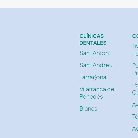
CLÍNICAS
C
DENTALES
Tr
Sant Antoni
n
Sant Andreu
Po
Pr
Tarragona
Po
Vilafranca del
C
Penedès
Av
Blanes
T
Ac