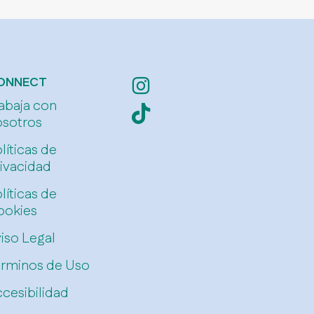
ONNECT
abaja con
osotros
líticas de
ivacidad
líticas de
ookies
iso Legal
érminos de Uso
cesibilidad