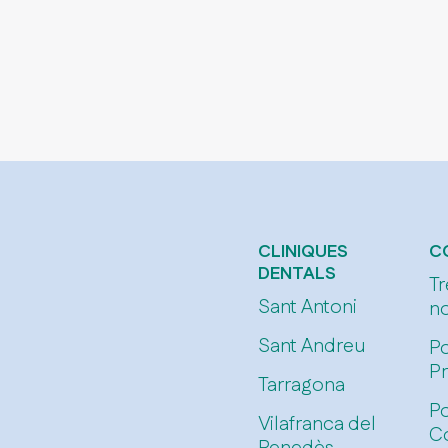
CLINIQUES
C
DENTALS
Tr
Sant Antoni
no
Sant Andreu
Po
Pr
Tarragona
Po
Vilafranca del
C