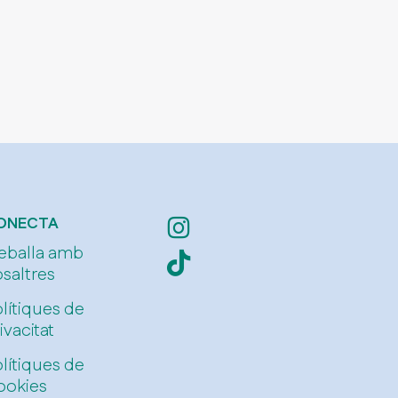
P
r
i
v
a
c
i
t
a
t
*
ONECTA
eballa amb
saltres
lítiques de
ivacitat
lítiques de
ookies