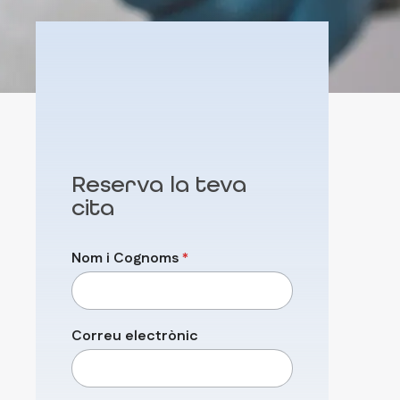
Reserva la teva
cita
Nom i Cognoms
*
C
Correu electrònic
l
í
n
i