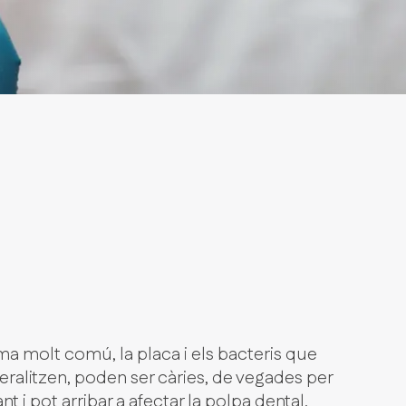
a molt comú, la placa i els bacteris que
ralitzen, poden ser càries, de vegades per
 i pot arribar a afectar la polpa dental.