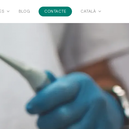
ES
BLOG
CONTACTE
CATALÀ
Español
Odontopediatria
English
riure
Ortodòncia invisible per nens
ètica
Ortodòncia invisible per
adolescents