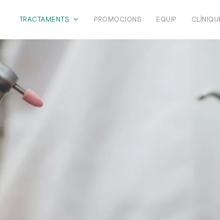
TRACTAMENTS
PROMOCIONS
EQUIP
CLÍNIQU
Ortodòncia invisible
Àcid hialurònic
Implants Dentals
Disseny del Som
Endodòncia
Odontologia Est
Odontologia Conservadora
Periodòncia
Pròtesis Dentals
Roncs i Apnees
Bruxisme