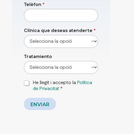
c
Telèfon
*
a
d
e
P
Clínica que deseas atenderte
*
r
i
v
a
c
Tratamiento
i
t
a
t
P
He llegit i accepto la
Política
o
de Privacitat
*
l
í
t
ENVIAR
i
c
a
d
e