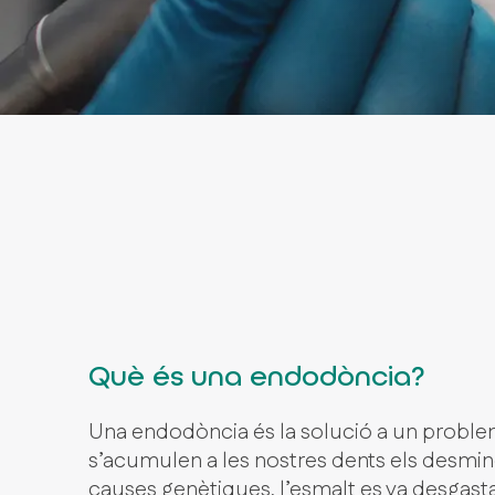
Què és una endodòncia?
Una endodòncia és la solució a un problem
s’acumulen a les nostres dents els desmine
causes genètiques, l’esmalt es va desgastant