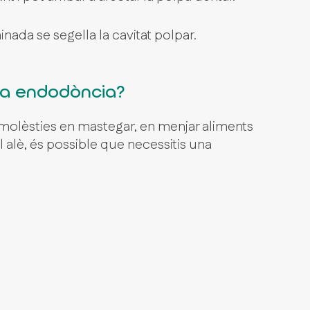
nada se segella la cavitat polpar.
na endodòncia?
s molèsties en mastegar, en menjar aliments
al alè, és possible que necessitis una